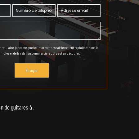
rmulaire, j'accepte que les informations saisies soient exploitées dans le
mulée et de la relation commerciale qui peut en découler.
n de guitares à :